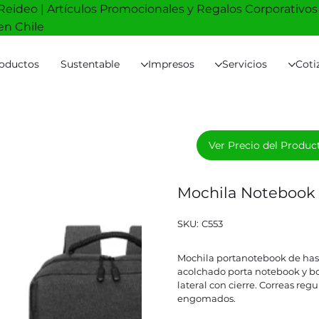
Reideo | Artículos Promocionales y Regalos Corporativos
en Chile
oductos
Sustentable
Impresos
Servicios
Coti
Ver Precio del Produc
Mochila Noteboo
SKU
SKU:
C553
C553
Mochila portanotebook de hast
acolchado porta notebook y bols
lateral con cierre. Correas reg
engomados.