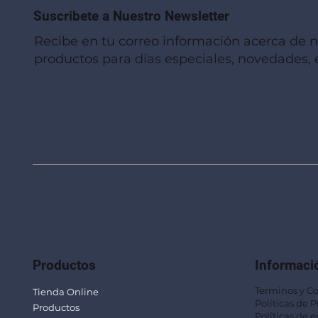
Suscribete a Nuestro Newsletter
Recibe en tu correo información acerca de 
productos para días especiales, novedades, e
Vista rápida
Vista rápida
Vista rápida
Linterna de Muñeca LLA92
Mug Térmico Fibra de Trigo SUS115
Trofeo Vidrio TRO48
Bolsa Pol
Mug Fibra
Trofeo Vi
Productos
Informaci
Terminos y C
Tienda Online
Políticas de 
Productos
Políticas de e