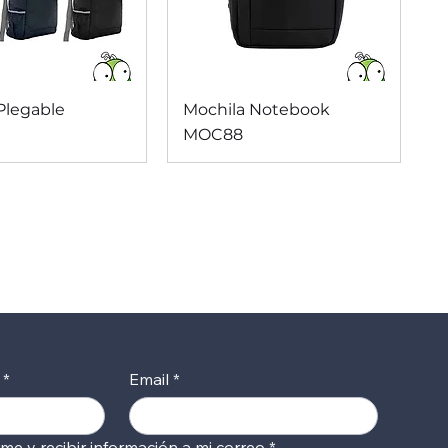
ista rápida
Vista rápida
Plegable
Mochila Notebook
MOC88
*
Email
*
rme y recibir información a mi correo
*