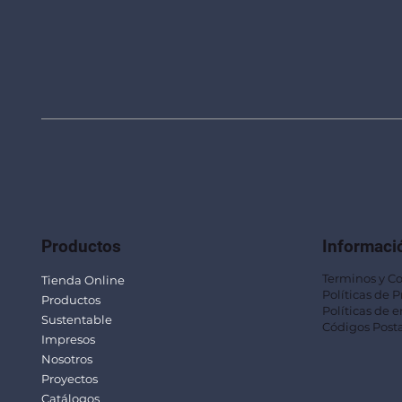
Productos
Informaci
Terminos y C
Tienda Online
Políticas de 
Productos
Políticas de e
Sustentable
Códigos Posta
Impresos
Nosotros
Proyectos
Catálogos