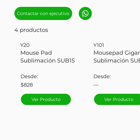
Contactar con ejecutivo
4 productos
Y20
Y101
Mouse Pad
Mousepad Giga
Sublimación SUB15
Sublimación SU
Desde:
Desde:
$828
—
Ver Producto
Ver Producto