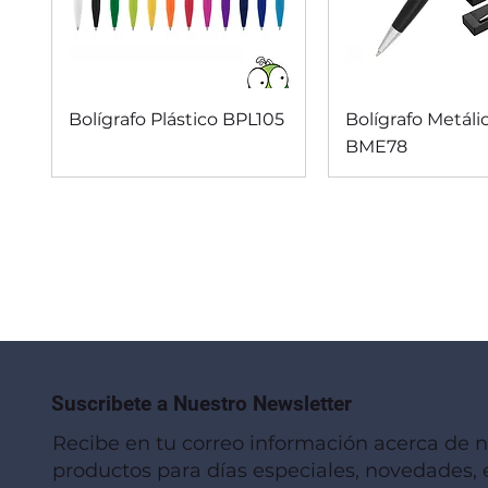
Vista rápida
Vista rápi
Bolígrafo Plástico BPL105
Bolígrafo Metáli
BME78
Suscribete a Nuestro Newsletter
Recibe en tu correo información acerca de 
productos para días especiales, novedades, e