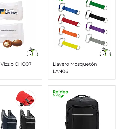
ista rápida
Vista rápida
 Vizzio CHO07
Llavero Mosquetón
LAN06