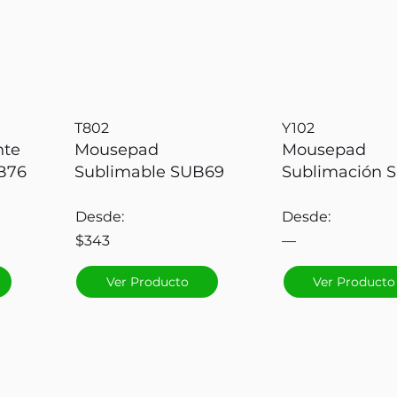
T802
Y102
nte
Mousepad
Mousepad
B76
Sublimable SUB69
Sublimación 
Desde:
Desde:
$343
—
Ver Producto
Ver Producto