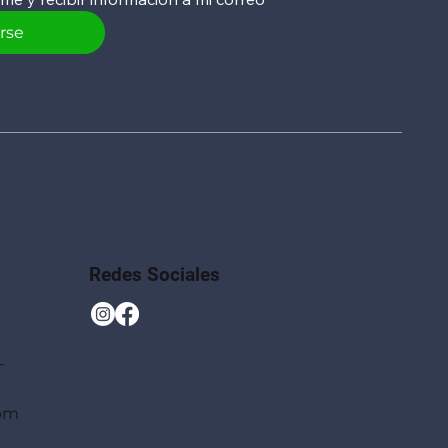
irse
Redes Sociales
-
 pm
)