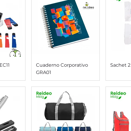
da
Vista rápida
V
EC11
Cuaderno Corporativo
Sachet 2
GRA01