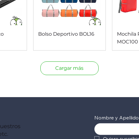
da
Vista rápida
V
co
Bolso Deportivo BOL16
Mochila 
MOC100
Cargar más
Nombre y Apellido
nuestros
tc.
Quiero suscribi