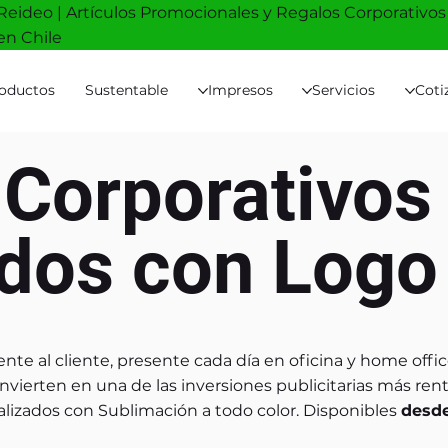
Reideo | Artículos Promocionales y Regalos Corporativos
en Chile
oductos
Sustentable
Impresos
Servicios
Coti
Corporativos
dos con Logo
nte al cliente, presente cada día en oficina y home offic
vierten en una de las inversiones publicitarias más ren
izados con Sublimación a todo color. Disponibles
desde