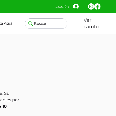
Iniciar sesión
Ver
za Aquí
Buscar
carrito
e. Su
tables por
 10