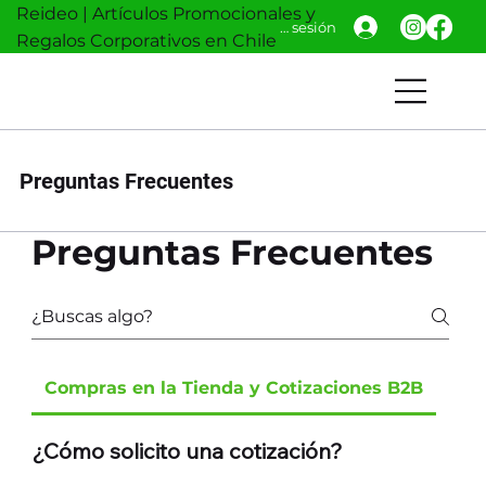
Reideo | Artículos Promocionales y
Iniciar sesión
Regalos Corporativos en Chile
Preguntas Frecuentes
Preguntas Frecuentes
Compras en la Tienda y Cotizaciones B2B
Dise
¿Cómo solicito una cotización?