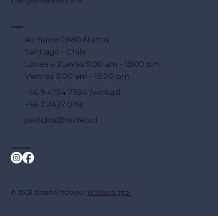
Códigos Postales Chile
Dirección
Av. Sucre 2680 Ñuñoa
Santiago - Chile
Lunes a Jueves 9:00 am - 18:00 pm
Viernes 9:00 am - 15:00 pm
+56 9 4754 7994 (ventas)
+56 2 2437 0151
pedidos@reideo.cl
Redes Sociales
© 2025 desarrollado por
Weblerdigital