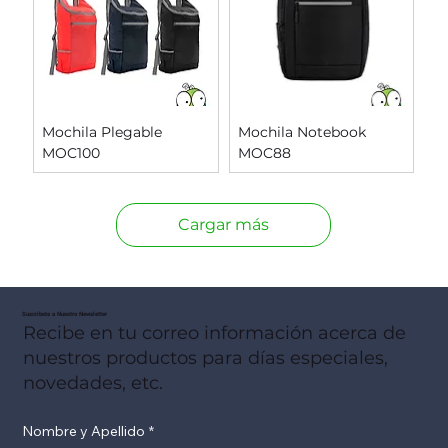
Mochila Plegable
Mochila Notebook
MOC100
MOC88
Cargar más
Suscribete a Nuestro Newsletter
Recibe en tu correo información acerca de
nuestros productos para días especiales,
novedades, etc.
Nombre y Apellido
*