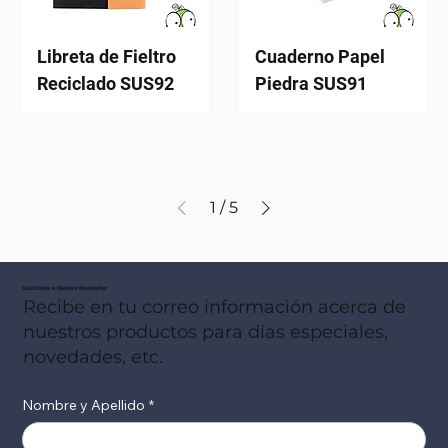
Libreta de Fieltro
Cuaderno Papel
Reciclado SUS92
Piedra SUS91
1
/
5
Suscribete a Nuestro Newsletter
Recibe en tu correo información acerca de
nuestros productos para días especiales,
novedades, etc.
Nombre y Apellido
*