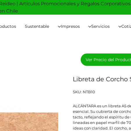
Reideo | Artículos Promocionales y Regalos Corporativos
en Chile
oductos
Sustentable
Impresos
Servicios
Coti
Ver Precio del Produc
Libreta de Corcho
SKU
SKU:
NTB10
NTB10
ALCÁNTARA es un libreta A5 de
esencial. Su cubierta de corcho
tacto, reflejando el espíritu d
lineadas en papel marfil de 70 
ideas con claridad. El corcho,