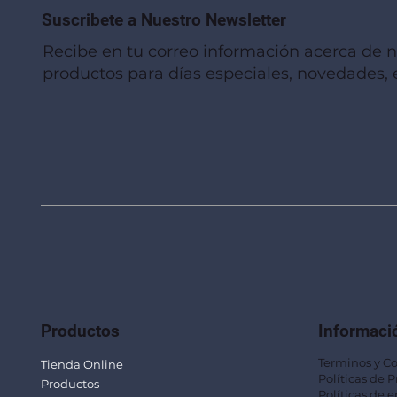
Suscribete a Nuestro Newsletter
Recibe en tu correo información acerca de 
productos para días especiales, novedades, e
Vista rápida
Vista rápida
Vista rápida
Linterna de Muñeca LLA92
Mug Térmico Fibra de Trigo SUS115
Trofeo Vidrio TRO48
Bolsa Pol
Mug Fibra
Trofeo Vi
Productos
Informaci
Terminos y C
Tienda Online
Políticas de 
Productos
Políticas de e