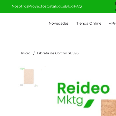
Nosotros
Proyectos
Catálogos
Blog
FAQ
Novedades
Tienda Online
Pr
Inicio
/
Libreta de Corcho SUS95