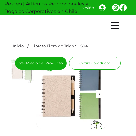
Reideo | Artículos Promocionales y
Iniciar sesión
Regalos Corporativos en Chile
Inicio
/
Libreta Fibra de Trigo SUS94
Ver Precio del Producto
Cotizar producto