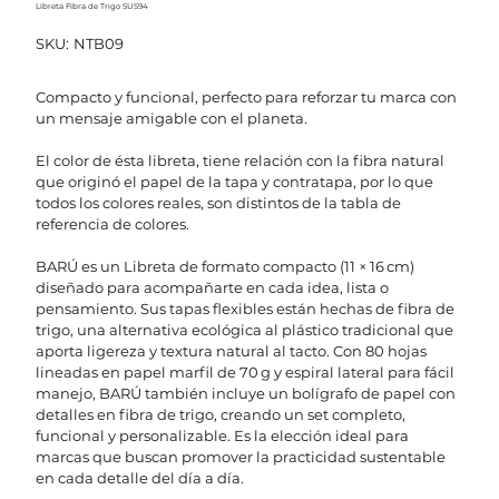
Libreta Fibra de Trigo SUS94
SKU
SKU:
NTB09
NTB09
Compacto y funcional, perfecto para reforzar tu marca con
un mensaje amigable con el planeta.
El color de ésta libreta, tiene relación con la fibra natural
que originó el papel de la tapa y contratapa, por lo que
todos los colores reales, son distintos de la tabla de
referencia de colores.
BARÚ es un Libreta de formato compacto (11 × 16 cm)
diseñado para acompañarte en cada idea, lista o
pensamiento. Sus tapas flexibles están hechas de fibra de
trigo, una alternativa ecológica al plástico tradicional que
aporta ligereza y textura natural al tacto. Con 80 hojas
lineadas en papel marfil de 70 g y espiral lateral para fácil
manejo, BARÚ también incluye un bolígrafo de papel con
detalles en fibra de trigo, creando un set completo,
funcional y personalizable. Es la elección ideal para
marcas que buscan promover la practicidad sustentable
en cada detalle del día a día.