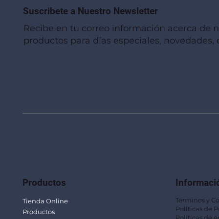
Suscribete a Nuestro Newsletter
Recibe en tu correo información acerca de 
productos para días especiales, novedades, e
Vista rápida
Vista rápida
Vista rápida
Linterna de Muñeca LLA92
Mug Térmico Fibra de Trigo SUS115
Trofeo Vidrio TRO48
Bolsa Pol
Mug Fibra
Trofeo Vi
Productos
Informaci
Terminos y C
Tienda Online
Políticas de 
Productos
Políticas de e