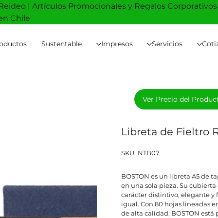
Reideo | Artículos Promocionales y Regalos Corporativos
en Chile
oductos
Sustentable
Impresos
Servicios
Coti
Ver Precio del Produc
Libreta de Fieltro
SKU
SKU:
NTB07
NTB07
BOSTON es un libreta A5 de 
en una sola pieza. Su cubierta 
carácter distintivo, elegante y
igual. Con 80 hojas lineadas e
de alta calidad, BOSTON está 