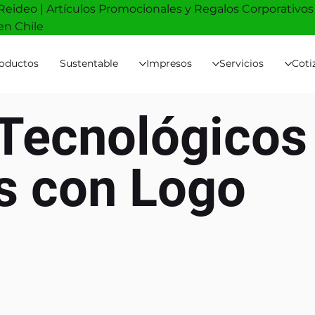
Reideo | Artículos Promocionales y Regalos Corporativos
en Chile
oductos
Sustentable
Impresos
Servicios
Coti
Tecnológicos
s con Logo