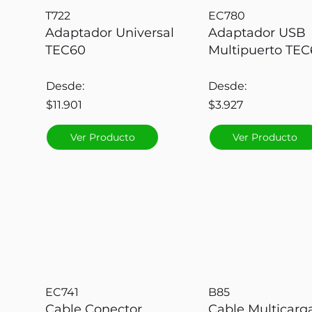
T722
EC780
Adaptador Universal
Adaptador USB
TEC60
Multipuerto TEC
Desde:
Desde:
$11.901
$3.927
Ver Producto
Ver Producto
EC741
B85
Cable Conector
Cable Multicarg