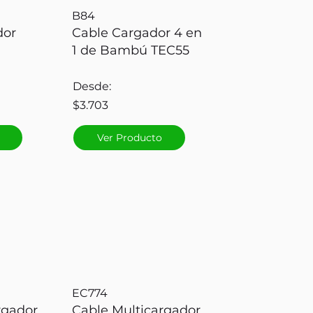
B84
dor
Cable Cargador 4 en
1 de Bambú TEC55
Desde:
$3.703
Ver Producto
EC774
rgador
Cable Multicargador