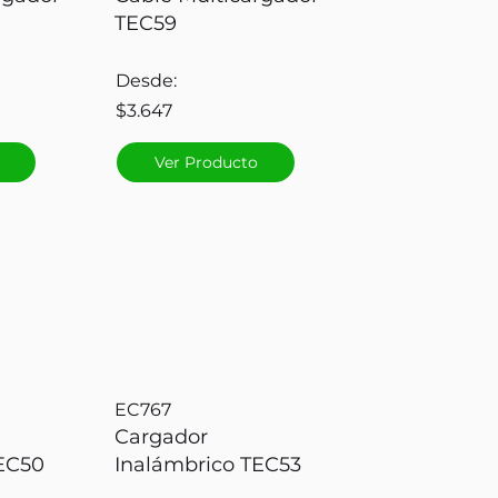
TEC59
Desde:
$3.647
Ver Producto
EC767
Cargador
EC50
Inalámbrico TEC53