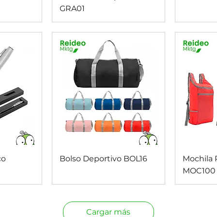
GRA01
da
Vista rápida
V
co
Bolso Deportivo BOL16
Mochila 
MOC100
Cargar más