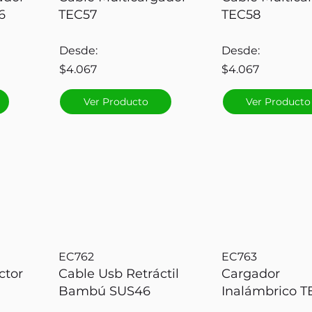
6
TEC57
TEC58
Desde:
Desde:
$4.067
$4.067
Ver Producto
Ver Producto
EC762
EC763
ctor
Cable Usb Retráctil
Cargador
Bambú SUS46
Inalámbrico T