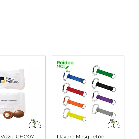
ista rápida
Vista rápida
 Vizzio CHO07
Llavero Mosquetón