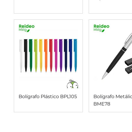
Vista rápida
Vista rápi
Bolígrafo Plástico BPL105
Bolígrafo Metáli
BME78