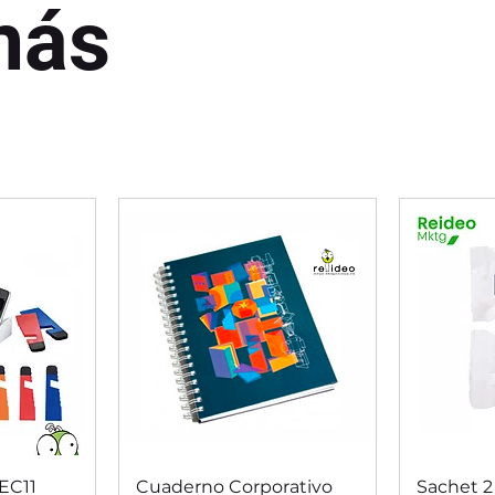
más
da
Vista rápida
V
EC11
Cuaderno Corporativo
Sachet 2