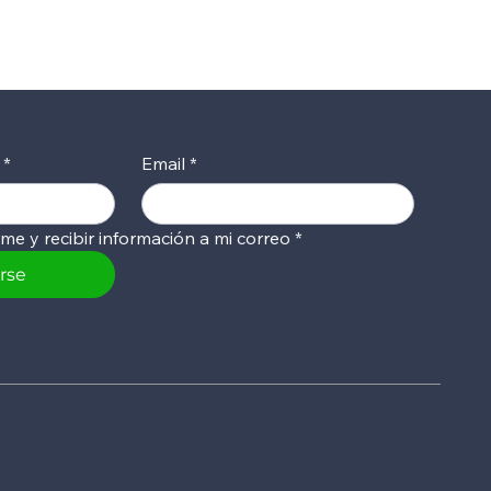
*
Email
*
rme y recibir información a mi correo
*
irse