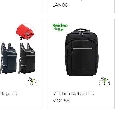
LAN06
ista rápida
Vista rápida
Plegable
Mochila Notebook
MOC88