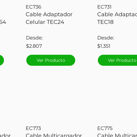
EC736
EC731
Cable Adaptador
Cable Adapta
64
Celular TEC24
TEC18
Desde:
Desde:
$2.807
$1.351
Ver Producto
Ver Producto
EC773
EC775
ador
Cable Multicargador
Cable Multica