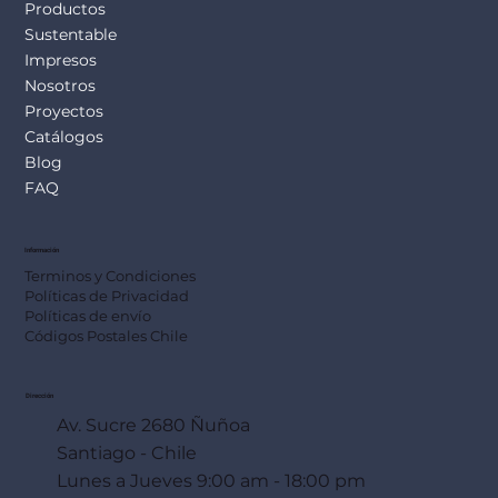
Productos
Sustentable
Impresos
Nosotros
Proyectos
Catálogos
Blog
FAQ
Información
Terminos y Condiciones
Políticas de Privacidad
Políticas de envío
Códigos Postales Chile
Dirección
Av. Sucre 2680 Ñuñoa
Santiago - Chile
Lunes a Jueves 9:00 am - 18:00 pm