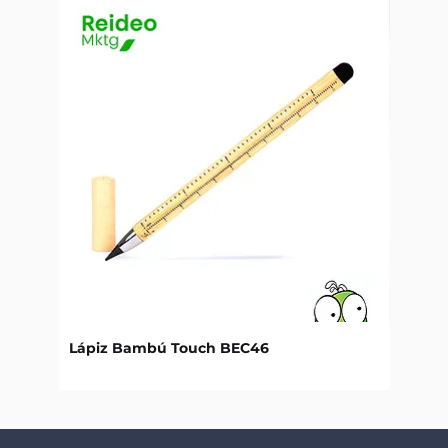
Lápiz Bambú Touch BEC46
Libret