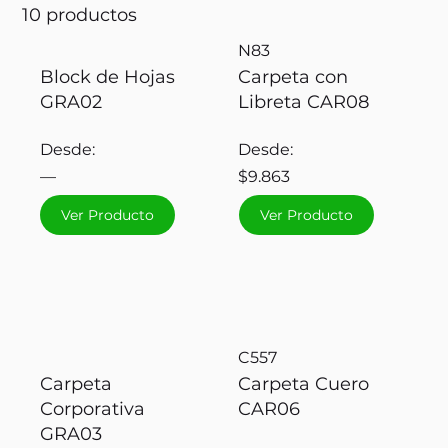
10 productos
N83
Block de Hojas
Carpeta con
GRA02
Libreta CAR08
Desde:
Desde:
—
$9.863
Ver Producto
Ver Producto
C557
Carpeta
Carpeta Cuero
Corporativa
CAR06
GRA03