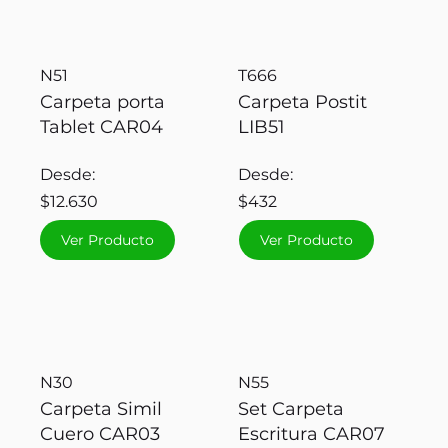
N51
T666
Carpeta porta
Carpeta Postit
Tablet CAR04
LIB51
Desde:
Desde:
$12.630
$432
Ver Producto
Ver Producto
N30
N55
Carpeta Simil
Set Carpeta
Cuero CAR03
Escritura CAR07