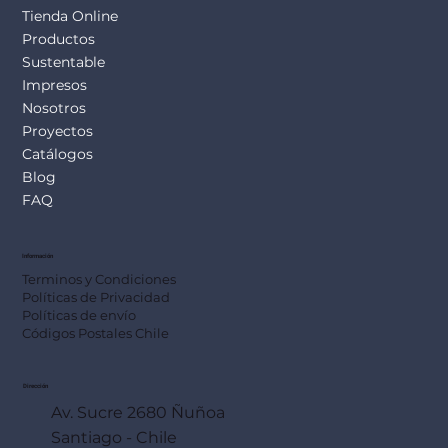
Tienda Online
Productos
Sustentable
Impresos
Nosotros
Proyectos
Catálogos
Blog
FAQ
Información
Terminos y Condiciones
Políticas de Privacidad
Políticas de envío
Códigos Postales Chile
Dirección
Av. Sucre 2680 Ñuñoa
Santiago - Chile