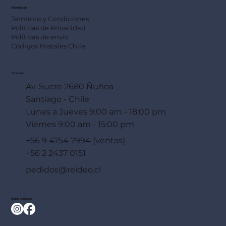
Información
Terminos y Condiciones
Políticas de Privacidad
Políticas de envío
Códigos Postales Chile
Dirección
Av. Sucre 2680 Ñuñoa
Santiago - Chile
Lunes a Jueves 9:00 am - 18:00 pm
Viernes 9:00 am - 15:00 pm
+56 9 4754 7994 (ventas)
+56 2 2437 0151
pedidos@reideo.cl
Redes Sociales