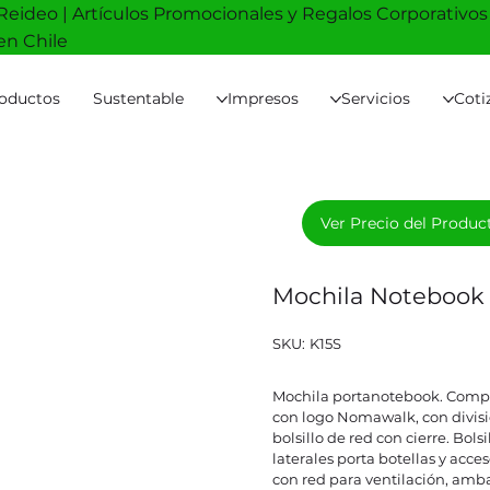
Reideo | Artículos Promocionales y Regalos Corporativos
en Chile
oductos
Sustentable
Impresos
Servicios
Coti
Ver Precio del Produc
Mochila Noteboo
SKU
SKU:
K15S
K15S
Mochila portanotebook. Compar
con logo Nomawalk, con divisi
bolsillo de red con cierre. Bolsi
laterales porta botellas y acce
con red para ventilación, amba