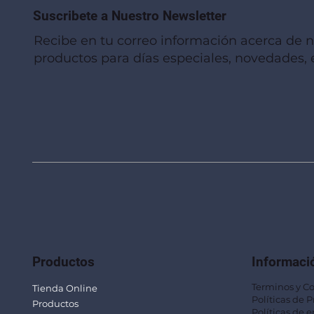
Suscribete a Nuestro Newsletter
Recibe en tu correo información acerca de 
productos para días especiales, novedades, e
Vista rápida
Vista rápida
Vista rápida
Linterna de Muñeca LLA92
Mug Térmico Fibra de Trigo SUS115
Trofeo Vidrio TRO48
Bolsa Pol
Mug Fibra
Trofeo Vi
Productos
Informaci
Terminos y C
Tienda Online
Políticas de 
Productos
Políticas de e