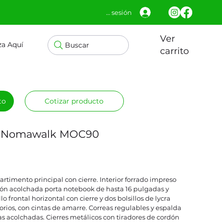
Iniciar sesión
Ver
za Aquí
Buscar
carrito
to
Cotizar producto
k Nomawalk MOC90
timento principal con cierre. Interior forrado impreso
ón acolchada porta notebook de hasta 16 pulgadas y
llo frontal horizontal con cierre y dos bolsillos de lycra
sorios, con cintas de amarre. Correas regulables y espalda
s acolchadas. Cierres metálicos con tiradores de cordón