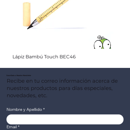
Lápiz Bambú Touch BEC46
Suscribete a Nuestro Newsletter
Recibe en tu correo información acerca de
nuestros productos para días especiales,
novedades, etc.
Nombre y Apellido
*
Email
*