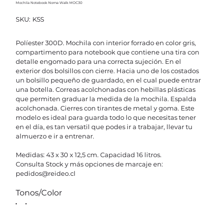
Mochila Notebook Noma Walk MOC30
SKU
SKU:
K5S
K5S
Políester 300D. Mochila con interior forrado en color gris,
compartimento para notebook que contiene una tira con
detalle engomado para una correcta sujeción. En el
exterior dos bolsillos con cierre. Hacia uno de los costados
un bolsillo pequeño de guardado, en el cual puede entrar
una botella. Correas acolchonadas con hebillas plásticas
que permiten graduar la medida de la mochila. Espalda
acolchonada. Cierres con tirantes de metal y goma. Este
modelo es ideal para guarda todo lo que necesitas tener
en el día, es tan versatil que podes ir a trabajar, llevar tu
almuerzo e ir a entrenar.
Medidas: 43 x 30 x 12,5 cm. Capacidad 16 litros.
Consulta Stock y más opciones de marcaje en:
pedidos@reideo.cl
Tonos/Color