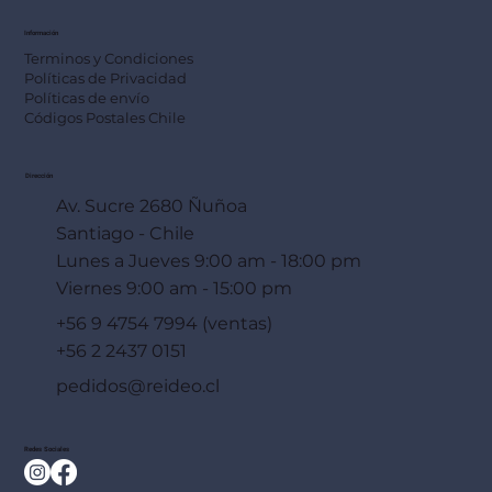
Información
Terminos y Condiciones
Políticas de Privacidad
Políticas de envío
Códigos Postales Chile
Dirección
Av. Sucre 2680 Ñuñoa
Santiago - Chile
Lunes a Jueves 9:00 am - 18:00 pm
Viernes 9:00 am - 15:00 pm
+56 9 4754 7994 (ventas)
+56 2 2437 0151
pedidos@reideo.cl
Redes Sociales