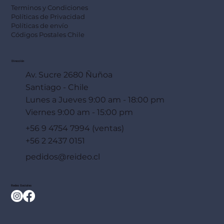
Terminos y Condiciones
Políticas de Privacidad
Políticas de envío
Códigos Postales Chile
Dirección
Av. Sucre 2680 Ñuñoa
Santiago - Chile
Lunes a Jueves 9:00 am - 18:00 pm
Viernes 9:00 am - 15:00 pm
+56 9 4754 7994 (ventas)
+56 2 2437 0151
pedidos@reideo.cl
Redes Sociales