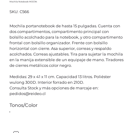
Mochila Notebook MOC94
SKU
SKU:
C566
C566
Mochila portanotebook de hasta 15 pulgadas. Cuenta con
dos compartimentos, compartimento principal con
bolsillo acolchado para la notebook, y otro compartimento
frontal con bolsillo organizador. Frente con bolsillo
horizontal con cierre. Asa superior, correas y respaldo
acolchados. Correas ajustables. Tira para sujetar la mochila
en la manija extensible de un equipaje de mano. Tiradores
de cierres metálicos color negro.
Medidas: 29 x 41 x 11 cm. Capacidad 13 litros. Poliéster
wulong 300D. Interior forrado en 210D.
Consulta Stock y más opciones de marcaje en:
pedidos@reideo.cl
Tonos/Color