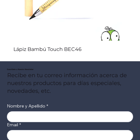
Lápiz Bambú Touch BEC46
Suscribete a Nuestro Newsletter
Recibe en tu correo información acerca de
nuestros productos para días especiales,
novedades, etc.
Nombre y Apellido
*
Email
*