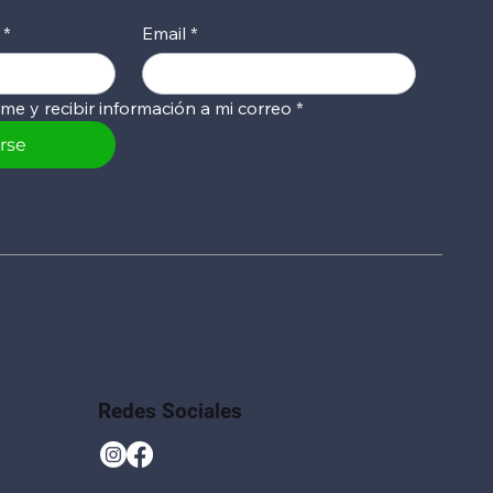
*
Email
*
rme y recibir información a mi correo
*
irse
Vista rápida
Vista rápida
Vista rápida
ona MUT116
ú con
Mug con Grip de Silicona MUT115
Mug para Mate MUT114
Tazón Encobrizado MUT112
Redes Sociales