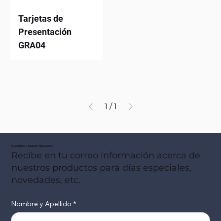
Tarjetas de
Presentación
GRA04
1
/
1
Suscribete a Nuestro Newsletter
Recibe en tu correo información acerca de
nuestros productos para días especiales,
novedades, etc.
Nombre y Apellido
*