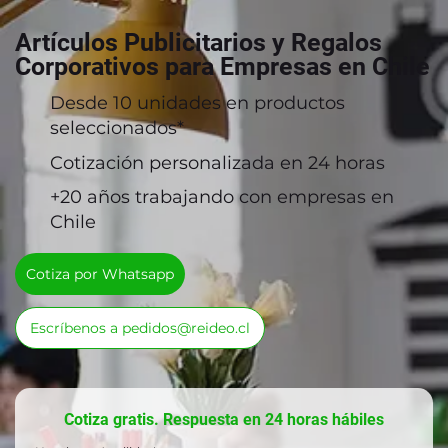
Artículos Publicitarios y Regalos
Corporativos para Empresas en Chile
Desde 10 unidades en productos
seleccionados*
Cotización personalizada en 24 horas
+20 años trabajando con empresas en
Chile
Cotiza por Whatsapp
Escríbenos a pedidos@reideo.cl
Cotiza gratis. Respuesta en 24 horas hábiles