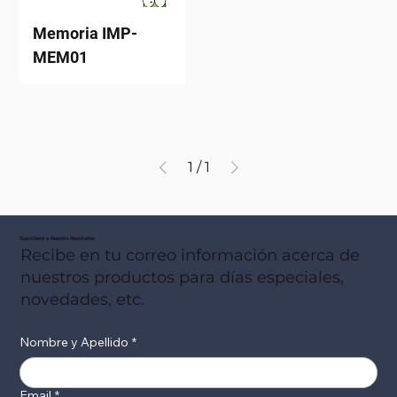
Memoria IMP-
MEM01
1
/
1
Suscribete a Nuestro Newsletter
Recibe en tu correo información acerca de
nuestros productos para días especiales,
novedades, etc.
Nombre y Apellido
*
Email
*