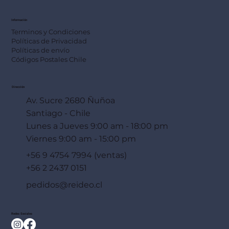
Información
Terminos y Condiciones
Políticas de Privacidad
Políticas de envío
Códigos Postales Chile
Dirección
Av. Sucre 2680 Ñuñoa
Santiago - Chile
Lunes a Jueves 9:00 am - 18:00 pm
Viernes 9:00 am - 15:00 pm
+56 9 4754 7994 (ventas)
+56 2 2437 0151
pedidos@reideo.cl
Redes Sociales