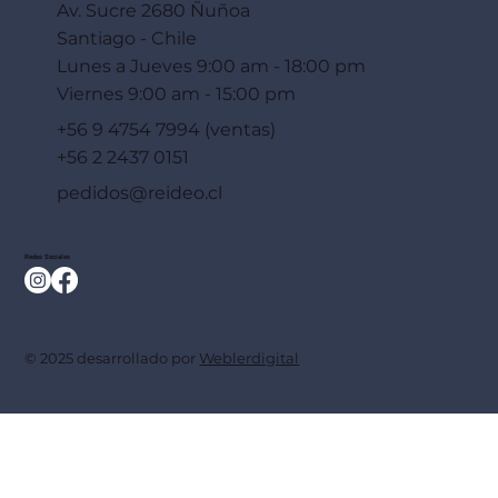
Av. Sucre 2680 Ñuñoa
Santiago - Chile
Lunes a Jueves 9:00 am - 18:00 pm
Viernes 9:00 am - 15:00 pm
+56 9 4754 7994 (ventas)
+56 2 2437 0151
pedidos@reideo.cl
Redes Sociales
© 2025 desarrollado por
Weblerdigital