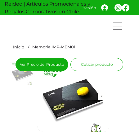
Reideo | Artículos Promocionales y
Iniciar sesión
Regalos Corporativos en Chile
Inicio
/
Memoria IMP-MEM01
Ver Precio del Producto
Cotizar producto