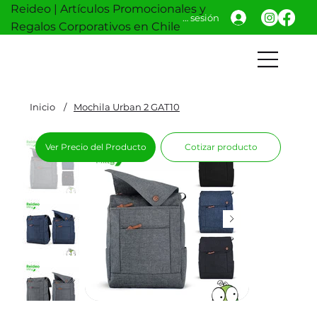
Reideo | Artículos Promocionales y
Iniciar sesión
Regalos Corporativos en Chile
Inicio
/
Mochila Urban 2 GAT10
Ver Precio del Producto
Cotizar producto