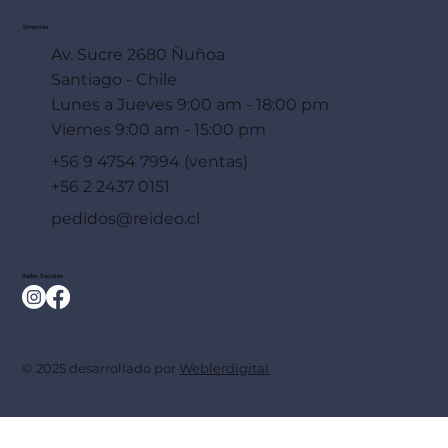
Dirección
Av. Sucre 2680 Ñuñoa
Santiago - Chile
Lunes a Jueves 9:00 am - 18:00 pm
Viernes 9:00 am - 15:00 pm
+56 9 4754 7994 (ventas)
+56 2 2437 0151
pedidos@reideo.cl
Redes Sociales
© 2025 desarrollado por
Weblerdigital