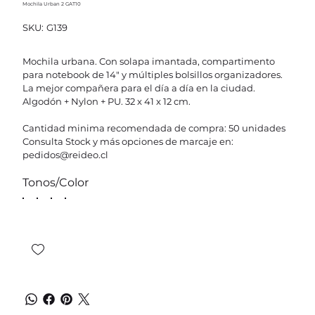
Mochila Urban 2 GAT10
SKU
SKU:
G139
G139
Mochila urbana. Con solapa imantada, compartimento
para notebook de 14" y múltiples bolsillos organizadores.
La mejor compañera para el día a día en la ciudad.
Algodón + Nylon + PU. 32 x 41 x 12 cm.
Cantidad minima recomendada de compra: 50 unidades
Consulta Stock y más opciones de marcaje en:
pedidos@reideo.cl
Tonos/Color