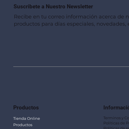
Suscribete a Nuestro Newsletter
Recibe en tu correo información acerca de 
productos para días especiales, novedades, e
Vista rápida
Vista rápida
Vista rápida
Linterna de Muñeca LLA92
Mug Térmico Fibra de Trigo SUS115
Trofeo Vidrio TRO48
Bolsa Pol
Mug Fibra
Trofeo Vi
Productos
Informaci
Terminos y C
Tienda Online
Políticas de 
Productos
Políticas de e