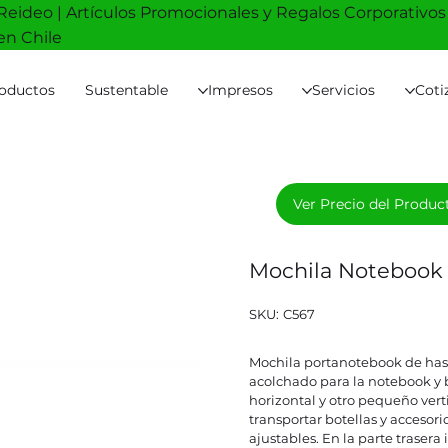
Reideo | Artículos Promocionales y Regalos Corporativos
en Chile
oductos
Sustentable
Impresos
Servicios
Coti
Ver Precio del Produc
Mochila Noteboo
SKU
SKU:
C567
C567
Mochila portanotebook de hast
acolchado para la notebook y bo
horizontal y otro pequeño verti
transportar botellas y accesori
ajustables. En la parte trasera 