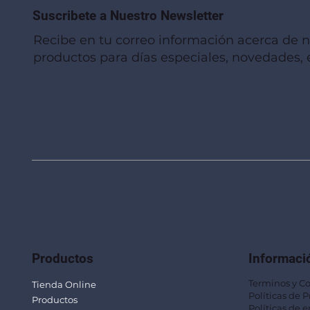
Suscribete a Nuestro Newsletter
Recibe en tu correo información acerca de 
productos para días especiales, novedades, e
Vista rápida
Vista rápida
Vista rápida
Linterna de Muñeca LLA92
Mug Térmico Fibra de Trigo SUS115
Trofeo Vidrio TRO48
Bolsa Pol
Mug Fibra
Trofeo Vi
Productos
Informaci
Terminos y C
Tienda Online
Políticas de 
Productos
Políticas de e