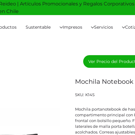
Reideo | Artículos Promocionales y Regalos Corporativos
en Chile
oductos
Sustentable
Impresos
Servicios
Coti
Ver Precio del Produc
Mochila Noteboo
SKU
SKU:
K14S
K14S
Mochila portanotebook de has
compartimento principal con b
frontal con bolsillo pequeño. Fr
laterales de malla porta botell
acolchados. Correas ajustables.