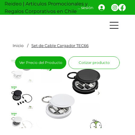
Reideo | Artículos Promocionales y
Iniciar sesión
Regalos Corporativos en Chile
Inicio
/
Set de Cable Cargador TEC66
Ver Precio del Producto
Cotizar producto