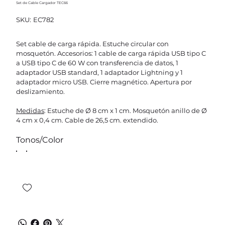
Set de Cable Cargador TEC66
SKU
SKU:
EC782
EC782
Set cable de carga rápida. Estuche circular con
mosquetón. Accesorios: 1 cable de carga rápida USB tipo C
a USB tipo C de 60 W con transferencia de datos, 1
adaptador USB standard, 1 adaptador Lightning y 1
adaptador micro USB. Cierre magnético. Apertura por
deslizamiento.
Medidas
: Estuche de Ø 8 cm x 1 cm. Mosquetón anillo de Ø
4 cm x 0,4 cm. Cable de 26,5 cm. extendido.
Tonos/Color