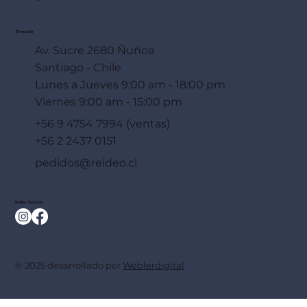
Dirección
Av. Sucre 2680 Ñuñoa
Santiago - Chile
Lunes a Jueves 9:00 am - 18:00 pm
Viernes 9:00 am - 15:00 pm
+56 9 4754 7994 (ventas)
+56 2 2437 0151
pedidos@reideo.cl
Redes Sociales
© 2025 desarrollado por
Weblerdigital