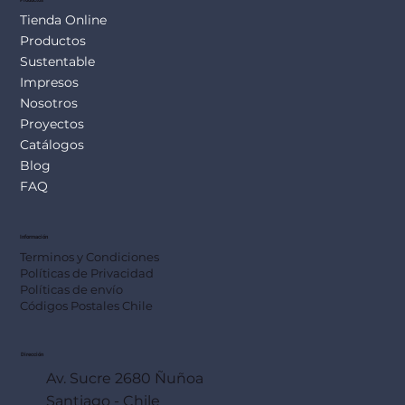
Tienda Online
Productos
Sustentable
Impresos
Nosotros
Proyectos
Catálogos
Blog
FAQ
Información
Terminos y Condiciones
Políticas de Privacidad
Políticas de envío
Códigos Postales Chile
Dirección
Av. Sucre 2680 Ñuñoa
Santiago - Chile