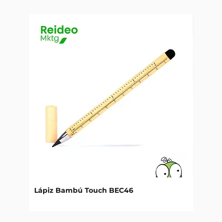
Lápiz Bambú Touch BEC46
Libret