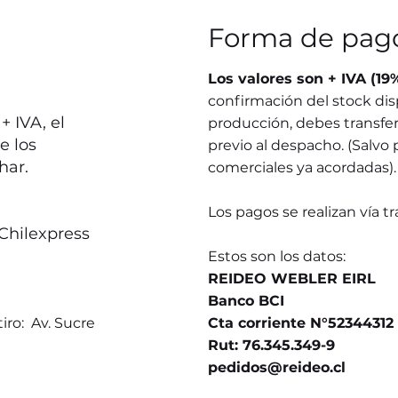
Forma de pag
Los valores son + IVA (19
confirmación del stock dis
 IVA, el
producción, debes transferi
e los
previo al despacho. (Salvo 
har.
comerciales ya acordadas).
Los pagos se realizan vía t
Chilexpress
Estos son los datos:
REIDEO WEBLER EIRL
Banco BCI
iro: Av. Sucre
Cta corriente N°52344312
Rut: 76.345.349-9
pedidos@reideo.cl