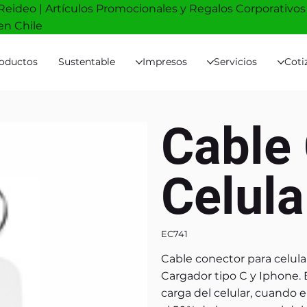
Reideo | Artículos Promocionales y Regalos Corporativos
en Chile
oductos
Sustentable
Impresos
Servicios
Coti
Cable
Celul
EC741
Cable conector para celular
Cargador tipo C y Iphone. 
carga del celular, cuando el