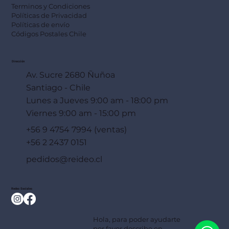
Terminos y Condiciones
Políticas de Privacidad
Políticas de envío
Códigos Postales Chile
Dirección
Av. Sucre 2680 Ñuñoa
Santiago - Chile
Lunes a Jueves 9:00 am - 18:00 pm
Viernes 9:00 am - 15:00 pm
+56 9 4754 7994 (ventas)
+56 2 2437 0151
pedidos@reideo.cl
Redes Sociales
Hola, para poder ayudarte
por favor describe en