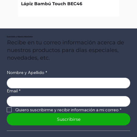
Lápiz Bambú Touch BEC46
Libret
Suscribete a Nuestro Newsletter
Recibe en tu correo información acerca de
nuestros productos para días especiales,
novedades, etc.
Nombre y Apellido
*
Email
*
Quiero suscribirme y recibir información a mi correo
*
Suscribirse