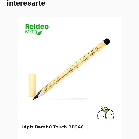
interesarte
Lápiz Bambú Touch BEC46
Libret