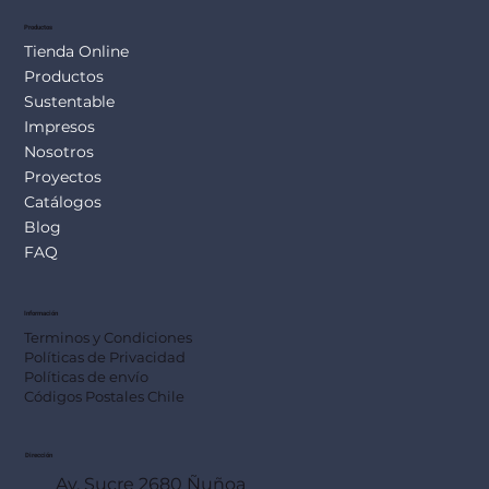
Productos
Tienda Online
Productos
Sustentable
Impresos
Nosotros
Proyectos
Catálogos
Blog
FAQ
Información
Terminos y Condiciones
Políticas de Privacidad
Políticas de envío
Códigos Postales Chile
Dirección
Av. Sucre 2680 Ñuñoa