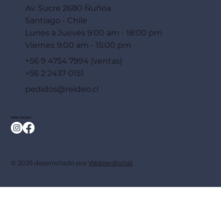
Av. Sucre 2680 Ñuñoa
Santiago - Chile
Lunes a Jueves 9:00 am - 18:00 pm
Viernes 9:00 am - 15:00 pm
+56 9 4754 7994 (ventas)
+56 2 2437 0151
pedidos@reideo.cl
Redes Sociales
© 2025 desarrollado por
Weblerdigital