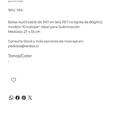
Bolsa TNT SUB30
SKU
SKU:
Y64
Y64
Bolsa reutilizable de TNT en tela PET no tejida de 80g/m2,
modelo "Envelope". Ideal para Sublimación.
Medidas: 27 x 33 cm
Consulta Stock y más opciones de marcaje en:
pedidos@reideo.cl
Tonos/Color