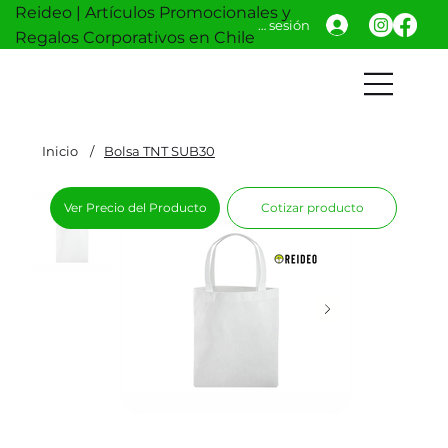
Reideo | Artículos Promocionales y
Iniciar sesión
Regalos Corporativos en Chile
Inicio
/
Bolsa TNT SUB30
Ver Precio del Producto
Cotizar producto