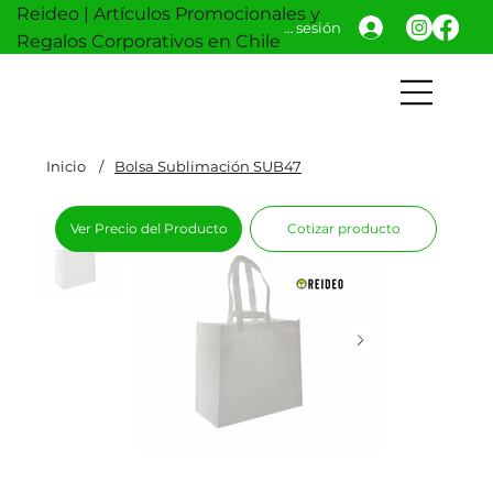
Reideo | Artículos Promocionales y
Iniciar sesión
Regalos Corporativos en Chile
Inicio
/
Bolsa Sublimación SUB47
Ver Precio del Producto
Cotizar producto