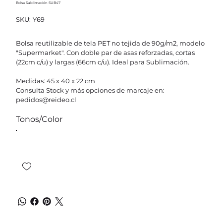
Bolsa Sublimación SUB47
SKU
SKU:
Y69
Y69
Bolsa reutilizable de tela PET no tejida de 90g/m2, modelo
"Supermarket". Con doble par de asas reforzadas, cortas
(22cm c/u) y largas (66cm c/u). Ideal para Sublimación.
Medidas: 45 x 40 x 22 cm
Consulta Stock y más opciones de marcaje en:
pedidos@reideo.cl
Tonos/Color