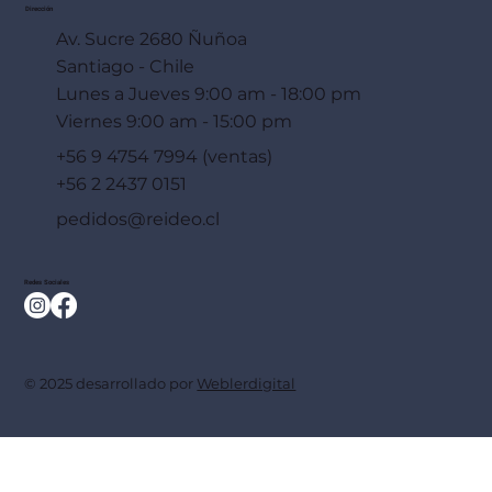
Dirección
Av. Sucre 2680 Ñuñoa
Santiago - Chile
Lunes a Jueves 9:00 am - 18:00 pm
Viernes 9:00 am - 15:00 pm
+56 9 4754 7994 (ventas)
+56 2 2437 0151
pedidos@reideo.cl
Redes Sociales
© 2025 desarrollado por
Weblerdigital