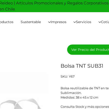
Reideo | Artículos Promocionales y Regalos Corporativos
en Chile
oductos
Sustentable
Impresos
Servicios
Coti
Ver Precio del Produc
Bolsa TNT SUB31
SKU
SKU:
Y67
Y67
Bolsa reutilizable de TNT en t
Sublimación.
Medidas: 38 x 45 x 12 cm
Consulta Stock y más opciones