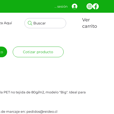
Iniciar sesión
Ver
za Aquí
Buscar
carrito
to
Cotizar producto
ela PET no tejida de 80g/m2, modelo "Big". Ideal para
 de marcaje en: pedidos@reideo.cl