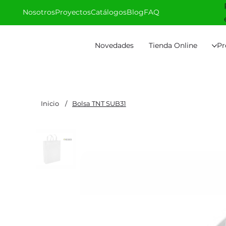
Nosotros
Proyectos
Catálogos
Blog
FAQ
Novedades
Tienda Online
Pr
Inicio
/
Bolsa TNT SUB31