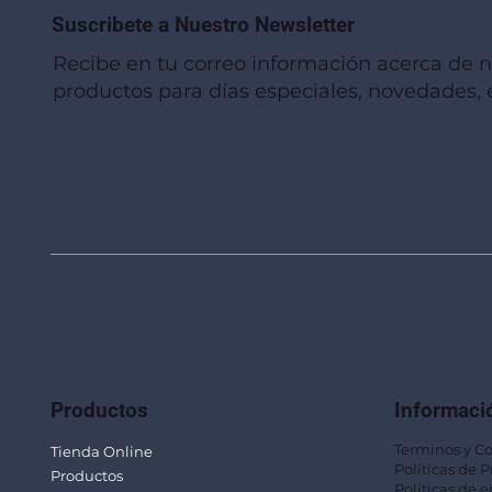
Suscribete a Nuestro Newsletter
Recibe en tu correo información acerca de 
productos para días especiales, novedades, e
Vista rápida
Vista rápida
Vista rápida
Linterna de Muñeca LLA92
Mug Térmico Fibra de Trigo SUS115
Trofeo Vidrio TRO48
Bolsa Pol
Mug Fibra
Trofeo Vi
Productos
Informaci
Terminos y C
Tienda Online
Políticas de 
Productos
Políticas de e