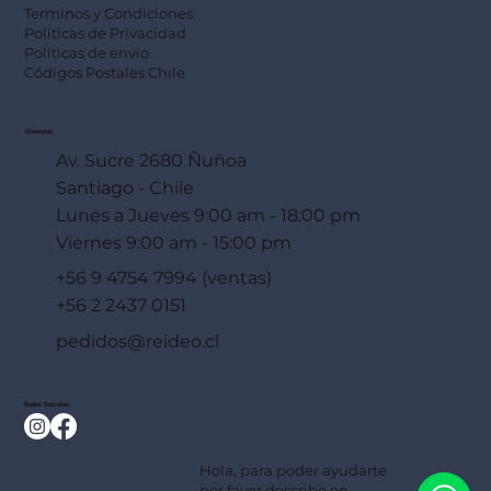
Terminos y Condiciones
Políticas de Privacidad
Políticas de envío
Códigos Postales Chile
Dirección
Av. Sucre 2680 Ñuñoa
Santiago - Chile
Lunes a Jueves 9:00 am - 18:00 pm
Viernes 9:00 am - 15:00 pm
+56 9 4754 7994 (ventas)
+56 2 2437 0151
pedidos@reideo.cl
Redes Sociales
Hola, para poder ayudarte
por favor describe en