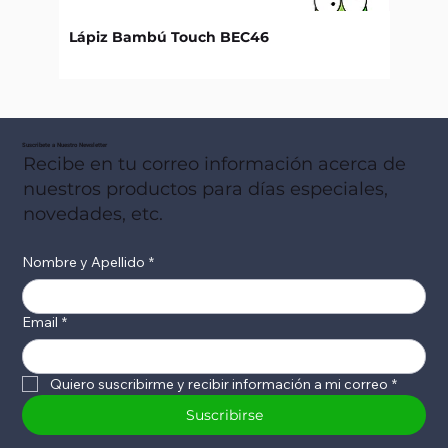
Lápiz Bambú Touch BEC46
Libret
Suscribete a Nuestro Newsletter
Recibe en tu correo información acerca de
nuestros productos para días especiales,
novedades, etc.
Nombre y Apellido
*
Email
*
Quiero suscribirme y recibir información a mi correo
*
Suscribirse