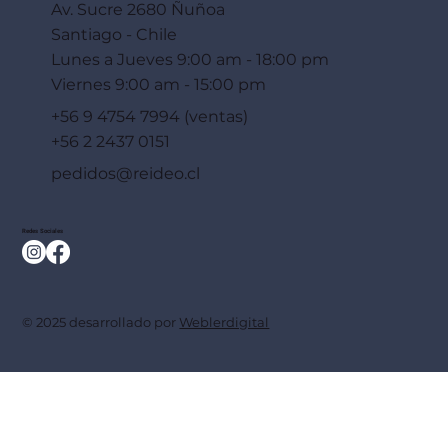
Av. Sucre 2680 Ñuñoa
Santiago - Chile
Lunes a Jueves 9:00 am - 18:00 pm
Viernes 9:00 am - 15:00 pm
+56 9 4754 7994 (ventas)
+56 2 2437 0151
pedidos@reideo.cl
Redes Sociales
© 2025 desarrollado por
Weblerdigital