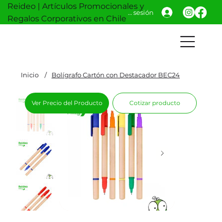
Reideo | Artículos Promocionales y
Iniciar sesión
Regalos Corporativos en Chile
Inicio
/
Bolígrafo Cartón con Destacador BEC24
Ver Precio del Producto
Cotizar producto