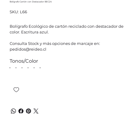
Bolígrafo Cartón con Destacador BEC24
SKU
SKU:
L66
L66
Bolígrafo Ecológico de cartón reciclado con destacador de
color. Escritura azul.
Consulta Stock y más opciones de marcaje en:
pedidos@reideo.cl
Tonos/Color