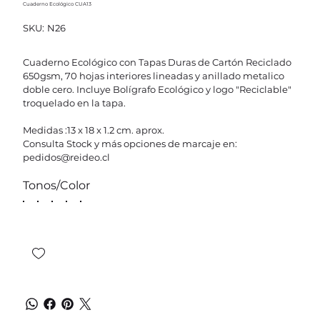
Cuaderno Ecológico CUA13
SKU
SKU:
N26
N26
Cuaderno Ecológico con Tapas Duras de Cartón Reciclado
650gsm, 70 hojas interiores lineadas y anillado metalico
doble cero. Incluye Bolígrafo Ecológico y logo "Reciclable"
troquelado en la tapa.
Medidas :13 x 18 x 1.2 cm. aprox.
Consulta Stock y más opciones de marcaje en:
pedidos@reideo.cl
Tonos/Color