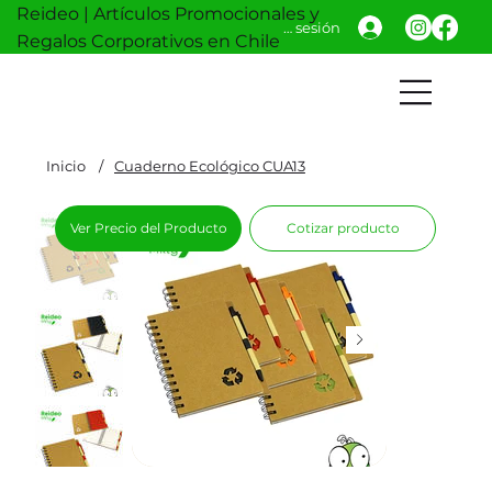
Reideo | Artículos Promocionales y
Iniciar sesión
Regalos Corporativos en Chile
Inicio
/
Cuaderno Ecológico CUA13
Ver Precio del Producto
Cotizar producto