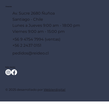
Dirección
Av. Sucre 2680 Ñuñoa
Santiago - Chile
Lunes a Jueves 9:00 am - 18:00 pm
Viernes 9:00 am - 15:00 pm
+56 9 4754 7994 (ventas)
+56 2 2437 0151
pedidos@reideo.cl
Redes Sociales
© 2025 desarrollado por
Weblerdigital