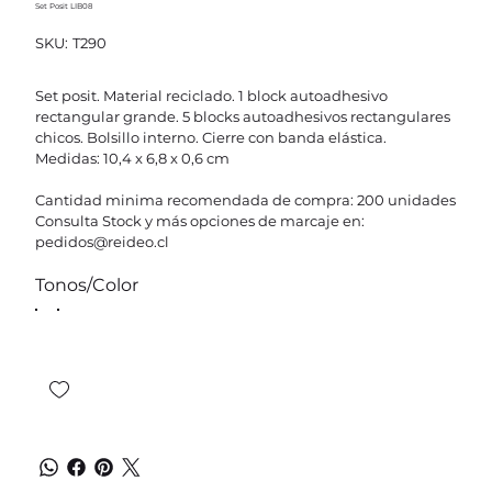
Set Posit LIB08
SKU
SKU:
T290
T290
Set posit. Material reciclado. 1 block autoadhesivo
rectangular grande. 5 blocks autoadhesivos rectangulares
chicos. Bolsillo interno. Cierre con banda elástica.
Medidas: 10,4 x 6,8 x 0,6 cm
Cantidad minima recomendada de compra: 200 unidades
Consulta Stock y más opciones de marcaje en:
pedidos@reideo.cl
Tonos/Color