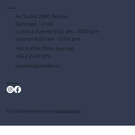
Dirección
Av. Sucre 2680 Ñuñoa
Santiago - Chile
Lunes a Jueves 9:00 am - 18:00 pm
Viernes 9:00 am - 15:00 pm
+56 9 4754 7994 (ventas)
+56 2 2437 0151
pedidos@reideo.cl
Redes Sociales
© 2025 desarrollado por
Weblerdigital