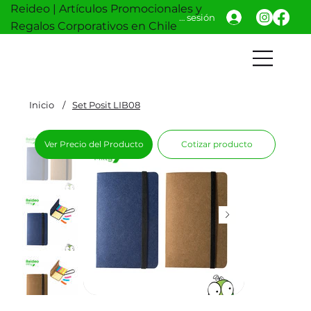
Reideo | Artículos Promocionales y
Iniciar sesión
Regalos Corporativos en Chile
Inicio
/
Set Posit LIB08
Ver Precio del Producto
Cotizar producto