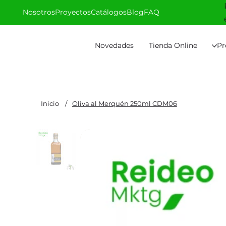
Nosotros
Proyectos
Catálogos
Blog
FAQ
Novedades
Tienda Online
Pr
Inicio
/
Oliva al Merquén 250ml CDM06