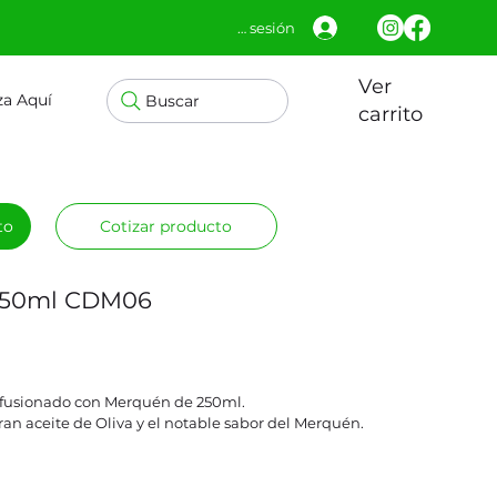
Iniciar sesión
Ver
za Aquí
Buscar
carrito
to
Cotizar producto
 250ml CDM06
infusionado con Merquén de 250ml.
an aceite de Oliva y el notable sabor del Merquén.