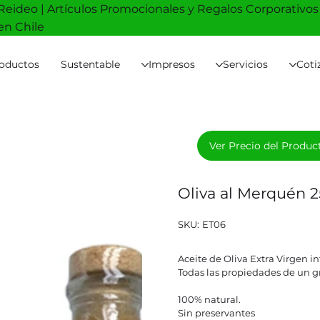
Reideo | Artículos Promocionales y Regalos Corporativos
en Chile
oductos
Sustentable
Impresos
Servicios
Coti
Ver Precio del Produc
Oliva al Merquén
SKU
SKU:
ET06
ET06
Aceite de Oliva Extra Virgen 
Todas las propiedades de un gr
100% natural.
Sin preservantes