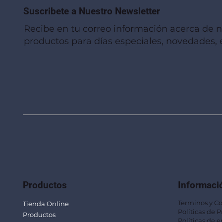
Suscribete a Nuestro Newsletter
Recibe en tu correo información acerca de 
productos para días especiales, novedades, e
Vista rápida
Vista rápida
Vista rápida
Linterna de Muñeca LLA92
Mug Térmico Fibra de Trigo SUS115
Trofeo Vidrio TRO48
Bolsa Pol
Mug Fibra
Trofeo Vi
Productos
Informaci
Terminos y C
Tienda Online
Políticas de 
Productos
Políticas de e