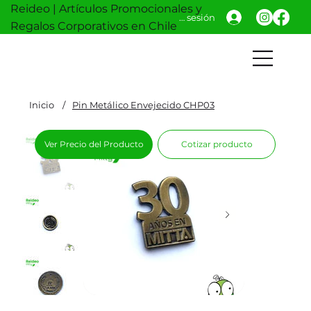
Reideo | Artículos Promocionales y
Iniciar sesión
Regalos Corporativos en Chile
Inicio
/
Pin Metálico Envejecido CHP03
Ver Precio del Producto
Cotizar producto