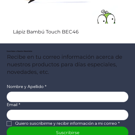
Lápiz Bambú Touch BEC46
Suscribete a Nuestro Newsletter
Recibe en tu correo información acerca de
nuestros productos para días especiales,
novedades, etc.
Nombre y Apellido
*
Email
*
Quiero suscribirme y recibir información a mi correo
*
Suscribirse