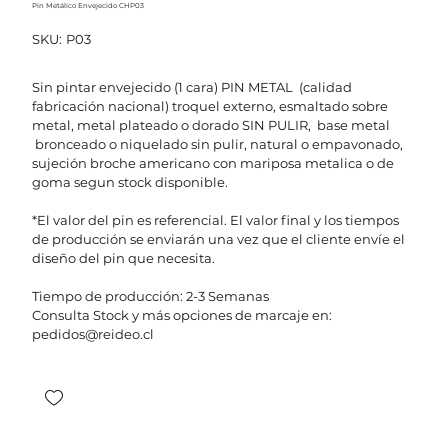
Pin Metálico Envejecido CHP03
SKU
SKU:
P03
P03
Sin pintar envejecido (1 cara) PIN METAL (calidad
fabricación nacional) troquel externo, esmaltado sobre
metal, metal plateado o dorado SIN PULIR, base metal
bronceado o niquelado sin pulir, natural o empavonado,
sujeción broche americano con mariposa metalica o de
goma segun stock disponible.
*El valor del pin es referencial. El valor final y los tiempos
de producción se enviarán una vez que el cliente envíe el
diseño del pin que necesita.
Tiempo de producción: 2-3 Semanas
Consulta Stock y más opciones de marcaje en:
pedidos@reideo.cl