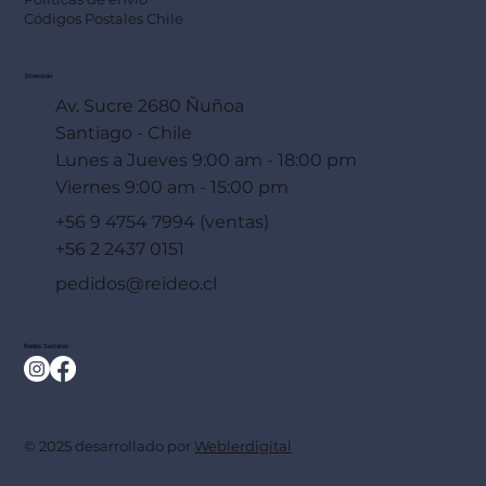
Códigos Postales Chile
Dirección
Av. Sucre 2680 Ñuñoa
Santiago - Chile
Lunes a Jueves 9:00 am - 18:00 pm
Viernes 9:00 am - 15:00 pm
+56 9 4754 7994 (ventas)
+56 2 2437 0151
pedidos@reideo.cl
Redes Sociales
© 2025 desarrollado por
Weblerdigital