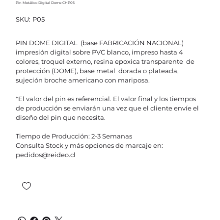
Pin Metálico Digital Dome CHP05
SKU
SKU:
P05
P05
PIN DOME DIGITAL (base FABRICACIÓN NACIONAL)
impresión digital sobre PVC blanco, impreso hasta 4
colores, troquel externo, resina epoxica transparente de
protección (DOME), base metal dorada o plateada,
sujeción broche americano con mariposa.
*El valor del pin es referencial. El valor final y los tiempos
de producción se enviarán una vez que el cliente envíe el
diseño del pin que necesita.
Tiempo de Producción: 2-3 Semanas
Consulta Stock y más opciones de marcaje en:
pedidos@reideo.cl