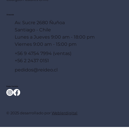
Dirección
Av. Sucre 2680 Ñuñoa
Santiago - Chile
Lunes a Jueves 9:00 am - 18:00 pm
Viernes 9:00 am - 15:00 pm
+56 9 4754 7994 (ventas)
+56 2 2437 0151
pedidos@reideo.cl
Redes Sociales
© 2025 desarrollado por
Weblerdigital