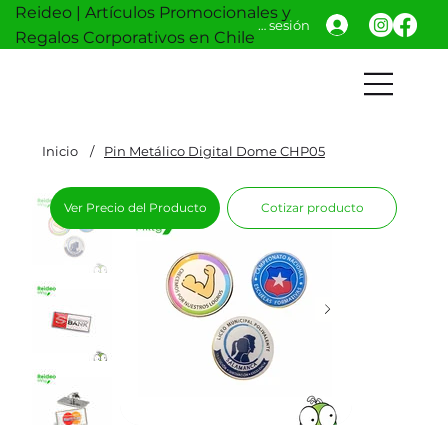
Reideo | Artículos Promocionales y
Iniciar sesión
Regalos Corporativos en Chile
Inicio
/
Pin Metálico Digital Dome CHP05
Ver Precio del Producto
Cotizar producto