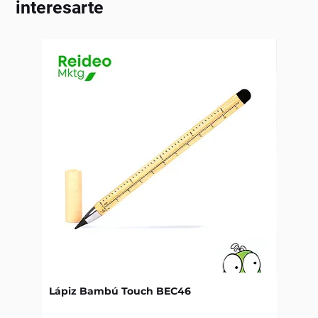
interesarte
Lápiz Bambú Touch BEC46
Libret