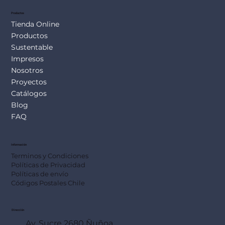
Productos
Tienda Online
Productos
Sustentable
Impresos
Nosotros
Proyectos
Catálogos
Blog
FAQ
Información
Terminos y Condiciones
Políticas de Privacidad
Políticas de envío
Códigos Postales Chile
Dirección
Av. Sucre 2680 Ñuñoa