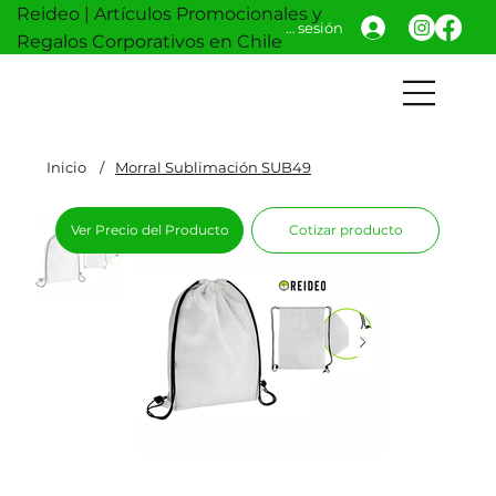
Reideo | Artículos Promocionales y
Iniciar sesión
Regalos Corporativos en Chile
Inicio
/
Morral Sublimación SUB49
Ver Precio del Producto
Cotizar producto