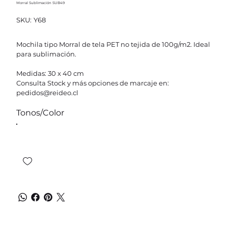
Morral Sublimación SUB49
SKU
SKU:
Y68
Y68
Mochila tipo Morral de tela PET no tejida de 100g/m2. Ideal
para sublimación.
Medidas: 30 x 40 cm
Consulta Stock y más opciones de marcaje en:
pedidos@reideo.cl
Tonos/Color