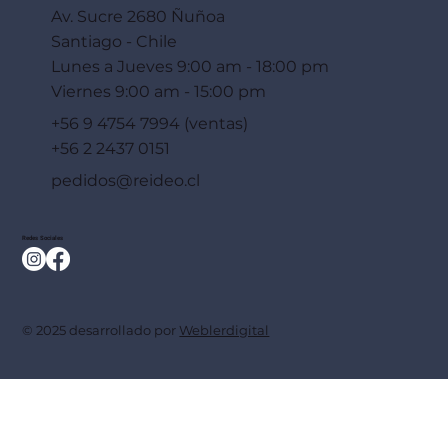
Av. Sucre 2680 Ñuñoa
Santiago - Chile
Lunes a Jueves 9:00 am - 18:00 pm
Viernes 9:00 am - 15:00 pm
+56 9 4754 7994 (ventas)
+56 2 2437 0151
pedidos@reideo.cl
Redes Sociales
© 2025 desarrollado por
Weblerdigital