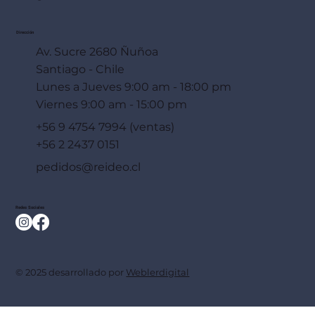
Dirección
Av. Sucre 2680 Ñuñoa
Santiago - Chile
Lunes a Jueves 9:00 am - 18:00 pm
Viernes 9:00 am - 15:00 pm
+56 9 4754 7994 (ventas)
+56 2 2437 0151
pedidos@reideo.cl
Redes Sociales
© 2025 desarrollado por
Weblerdigital