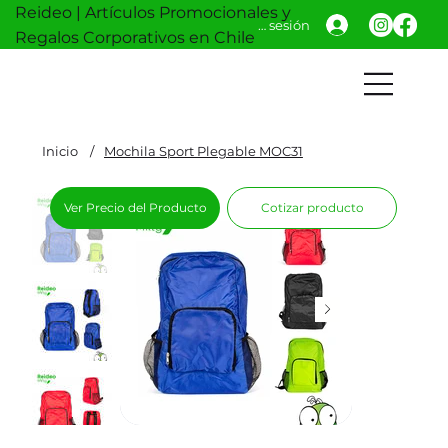
Reideo | Artículos Promocionales y
Iniciar sesión
Regalos Corporativos en Chile
Inicio
/
Mochila Sport Plegable MOC31
Ver Precio del Producto
Cotizar producto