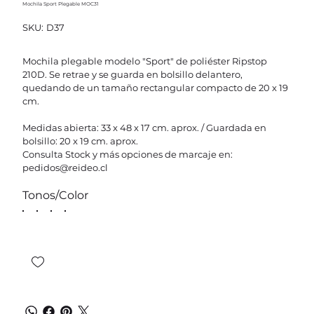
Mochila Sport Plegable MOC31
SKU
SKU:
D37
D37
Mochila plegable modelo "Sport" de poliéster Ripstop
210D. Se retrae y se guarda en bolsillo delantero,
quedando de un tamaño rectangular compacto de 20 x 19
cm.
Medidas abierta: 33 x 48 x 17 cm. aprox. / Guardada en
bolsillo: 20 x 19 cm. aprox.
Consulta Stock y más opciones de marcaje en:
pedidos@reideo.cl
Tonos/Color