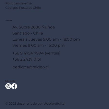
Políticas de envío
Códigos Postales Chile
Dirección
Av. Sucre 2680 Ñuñoa
Santiago - Chile
Lunes a Jueves 9:00 am - 18:00 pm
Viernes 9:00 am - 15:00 pm
+56 9 4754 7994 (ventas)
+56 2 2437 0151
pedidos@reideo.cl
Redes Sociales
© 2025 desarrollado por
Weblerdigital