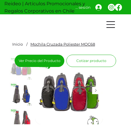
Reideo | Artículos Promocionales y
Iniciar sesión
Regalos Corporativos en Chile
Inicio
/
Mochila Cruzada Poliester MOC68
Ver Precio del Producto
Cotizar producto