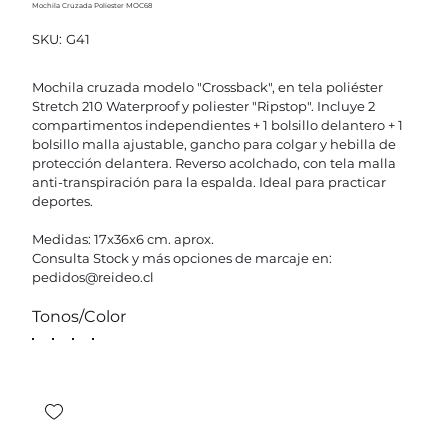
Mochila Cruzada Poliester MOC68
SKU
SKU:
G41
G41
Mochila cruzada modelo "Crossback", en tela poliéster
Stretch 210 Waterproof y poliester "Ripstop". Incluye 2
compartimentos independientes + 1 bolsillo delantero + 1
bolsillo malla ajustable, gancho para colgar y hebilla de
protección delantera. Reverso acolchado, con tela malla
anti-transpiración para la espalda. Ideal para practicar
deportes.
Medidas: 17x36x6 cm. aprox.
Consulta Stock y más opciones de marcaje en:
pedidos@reideo.cl
Tonos/Color