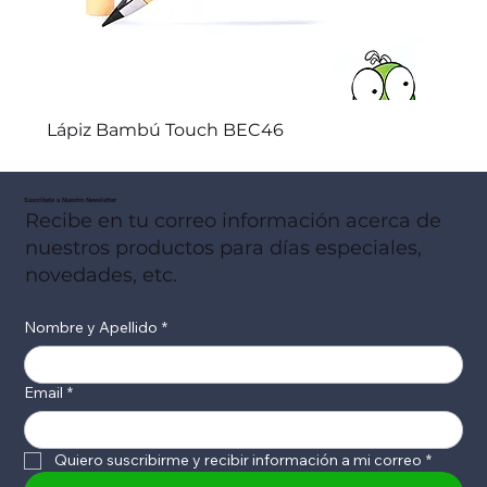
Lápiz Bambú Touch BEC46
Suscribete a Nuestro Newsletter
Recibe en tu correo información acerca de
nuestros productos para días especiales,
novedades, etc.
Nombre y Apellido
*
Email
*
Quiero suscribirme y recibir información a mi correo
*