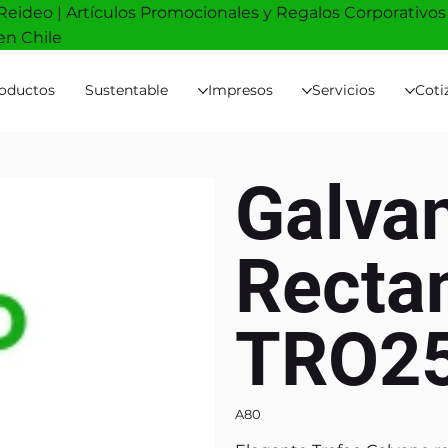
Reideo | Artículos Promocionales y Regalos Corporativos
en Chile
oductos
Sustentable
Impresos
Servicios
Coti
Galvan
Recta
TRO2
A80