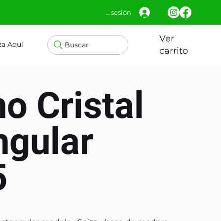
Iniciar sesión
Ver
za Aquí
Buscar
carrito
o Cristal
ngular
5