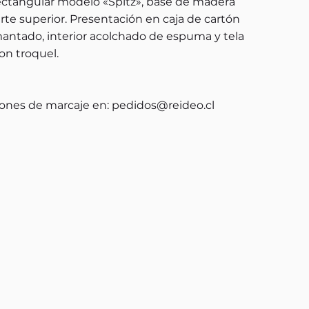
ectangular modelo «Spitz», base de madera
arte superior. Presentación en caja de cartón
mantado, interior acolchado de espuma y tela
on troquel.
ones de marcaje en:
pedidos@reideo.cl