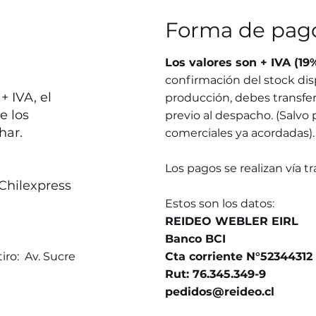
Forma de pag
Los valores son + IVA (19
confirmación del stock dis
 IVA, el
producción, debes transferi
e los
previo al despacho. (Salvo 
har.
comerciales ya acordadas).
Los pagos se realizan vía t
Chilexpress
Estos son los datos:
REIDEO WEBLER EIRL
Banco BCI
iro: Av. Sucre
Cta corriente N°52344312
Rut: 76.345.349-9
pedidos@reideo.cl