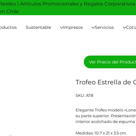
Reideo | Artículos Promocionales y Regalos Corporativos
en Chile
oductos
Sustentable
Impresos
Servicios
Coti
Ver Precio del Produc
Trofeo Estrella de 
SKU
SKU:
A78
A78
Elegante Trofeo modelo «Lonely
su parte superior. Presentació
interior acolchado de espuma y
Medidas: 10.7 x 21 x 3.5 cm.