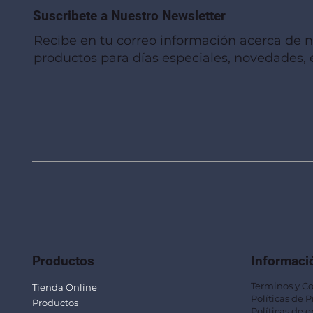
Suscribete a Nuestro Newsletter
Recibe en tu correo información acerca de 
productos para días especiales, novedades, e
Vista rápida
Vista rápida
Vista rápida
Linterna de Muñeca LLA92
Mug Térmico Fibra de Trigo SUS115
Trofeo Vidrio TRO48
Bolsa Pol
Mug Fibra
Trofeo Vi
Productos
Informaci
Terminos y C
Tienda Online
Políticas de 
Productos
Políticas de e