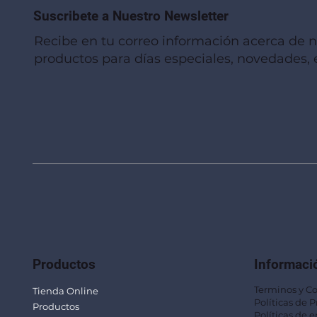
Suscribete a Nuestro Newsletter
Recibe en tu correo información acerca de 
productos para días especiales, novedades, e
Vista rápida
Vista rápida
Vista rápida
Linterna de Muñeca LLA92
Mug Térmico Fibra de Trigo SUS115
Trofeo Vidrio TRO48
Bolsa Pol
Mug Fibra
Trofeo Vi
Productos
Informaci
Terminos y C
Tienda Online
Políticas de 
Productos
Políticas de e