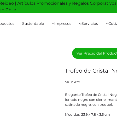
Reideo | Artículos Promocionales y Regalos Corporativos
en Chile
oductos
Sustentable
Impresos
Servicios
Coti
Ver Precio del Produc
Trofeo de Cristal 
SKU
SKU:
A79
A79
Elegante Trofeo de Cristal Ne
forrado negro con cierre imant
satinado negro, con troquel.
Medidas: 23.9 x 7.8 x 3.5 cm