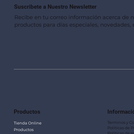
Suscribete a Nuestro Newsletter
Recibe en tu correo información acerca de 
productos para días especiales, novedades, e
Vista rápida
Vista rápida
Vista rápida
Linterna de Muñeca LLA92
Mug Térmico Fibra de Trigo SUS115
Trofeo Vidrio TRO48
Bolsa Pol
Mug Fibra
Trofeo Vi
Productos
Informaci
Terminos y C
Tienda Online
Políticas de 
Productos
Políticas de e