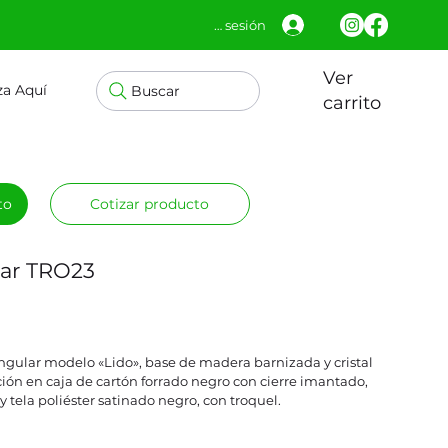
Iniciar sesión
Ver
za Aquí
Buscar
carrito
to
Cotizar producto
lar TRO23
ngular modelo «Lido», base de madera barnizada y cristal
ción en caja de cartón forrado negro con cierre imantado,
 tela poliéster satinado negro, con troquel.