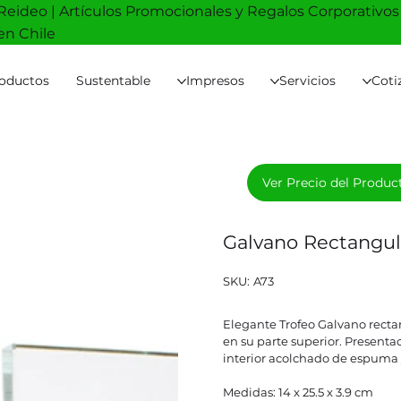
Reideo | Artículos Promocionales y Regalos Corporativos
en Chile
oductos
Sustentable
Impresos
Servicios
Coti
Ver Precio del Produc
Galvano Rectangu
SKU
SKU:
A73
A73
Elegante Trofeo Galvano recta
en su parte superior. Presenta
interior acolchado de espuma y
Medidas: 14 x 25.5 x 3.9 cm