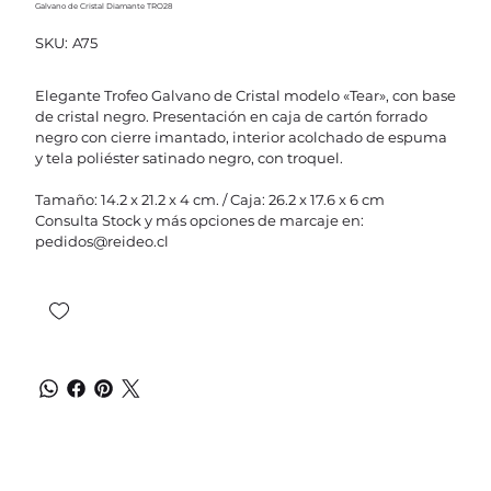
Galvano de Cristal Diamante TRO28
SKU
SKU:
A75
A75
Elegante Trofeo Galvano de Cristal modelo «Tear», con base
de cristal negro. Presentación en caja de cartón forrado
negro con cierre imantado, interior acolchado de espuma
y tela poliéster satinado negro, con troquel.
Tamaño: 14.2 x 21.2 x 4 cm. / Caja: 26.2 x 17.6 x 6 cm
Consulta Stock y más opciones de marcaje en:
pedidos@reideo.cl