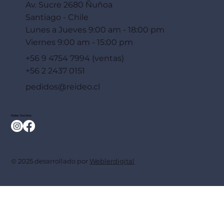
Av. Sucre 2680 Ñuñoa
Santiago - Chile
Lunes a Jueves 9:00 am - 18:00 pm
Viernes 9:00 am - 15:00 pm
+56 9 4754 7994 (ventas)
+56 2 2437 0151
pedidos@reideo.cl
Redes Sociales
© 2025 desarrollado por
Weblerdigital