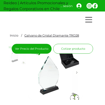
Reideo | Artículos Promocionales y
Iniciar sesión
Regalos Corporativos en Chile
Inicio
/
Galvano de Cristal Diamante TRO28
Ver Precio del Producto
Cotizar producto