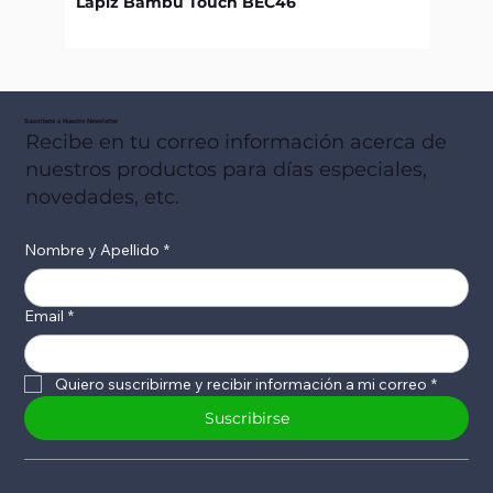
Lápiz Bambú Touch BEC46
Libret
Suscribete a Nuestro Newsletter
Recibe en tu correo información acerca de
nuestros productos para días especiales,
novedades, etc.
Nombre y Apellido
*
Email
*
Quiero suscribirme y recibir información a mi correo
*
Suscribirse